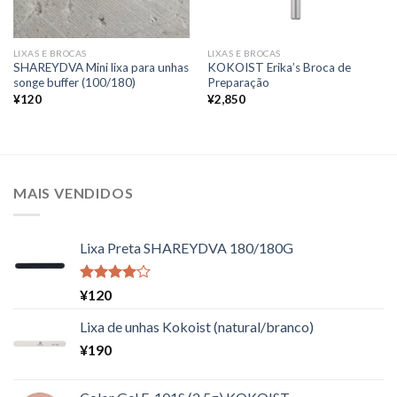
LIXAS E BROCAS
LIXAS E BROCAS
SHAREYDVA Mini lixa para unhas
KOKOIST Erika’s Broca de
songe buffer (100/180)
Preparação
¥
120
¥
2,850
MAIS VENDIDOS
Lixa Preta SHAREYDVA 180/180G
Avaliação
¥
120
4.00
de
5
Lixa de unhas Kokoist (natural/branco)
¥
190