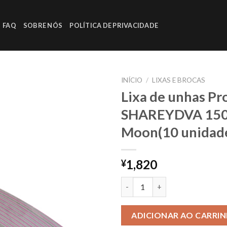
FAQ
SOBRE NÓS
POLÍTICA DE PRIVACIDADE
INÍCIO
/
LIXAS E BROCAS
Lixa de unhas Pro
SHAREYDVA 15
Adicionar
Moon(10 unidad
nos
favoritos
1,820
¥
Lixa de unhas Profissional S
ADICIONAR AO CARRI