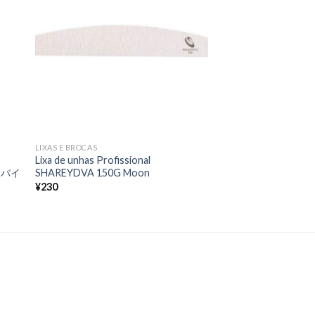
nos
tos
favoritos
LIXAS E BROCAS
Lixa de unhas Profissional
ーバイ
SHAREYDVA 150G Moon
¥
230