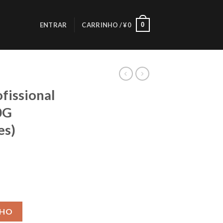
0
ENTRAR
CARRINHO /
¥
0
fissional
0G
es)
HAREYDVA 150G Moon(10 unidades) quantidade
NHO