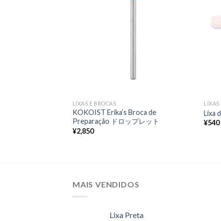
nos
nos
favoritos
favoritos
LIXAS E BROCAS
LIXAS
Broca de
KOKOIST Erika’s Broca de
Lixa 
estro) ティーレックス・
Preparação ドロップレット
¥
540
（左利き用）
¥
2,850
MAIS VENDIDOS
Lixa Preta