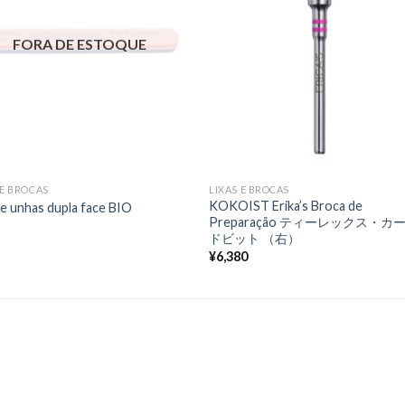
nos
nos
favoritos
favori
FORA DE ESTOQUE
 E BROCAS
LIXAS E BROCAS
KOKOIST Erika’s Broca de
de unhas dupla face BIO
Preparação ティーレックス・カ
ドビット （右）
¥
6,380