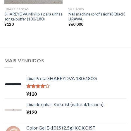
LIXAS E BROCAS
VARIADOS
SHAREYDVA Mini lixa para unhas
Nail machine (profissional)(Black)
songe buffer (100/180)
URAWA
¥
120
¥
60,000
MAIS VENDIDOS
Lixa Preta SHAREYDVA 180/180G
Avaliação
¥
120
4.00
de
5
Lixa de unhas Kokoist (natural/branco)
¥
190
Color Gel E-101S (2.5g) KOKOIST